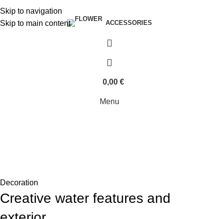
| Envío GRATIS compras superiores a 55€*
|
Skip to navigation
Skip to main content
ACCESSORIES
0,00
€
Menu
Blog
Home
Decoration
Decoration
Creative water features and
exterior