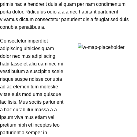
primis hac a hendrerit duis aliquam per nam condimentum
porta dolor. Ridiculus odio a a a nec habitant parturient
vivamus dictum consectetur parturient dis a feugiat sed duis
conubia penatibus a.
Consectetur imperdiet
adipiscing ultricies quam
71 Pilgrim Avenue
dolor nec mus adipi scing
Chevy Chase,
habi tasse et aliq uam nec mi
MD 20815
vesti bulum a suscipit a scele
risque suspe ndisse conubia
ad ac elemen tum molestie
vitae euis mod urna quisque
facilisis. Mus sociis parturient
a hac curab itur massa a a
ipsum viva mus etiam vel
pretium nibh et inceptos leo
parturient a semper in