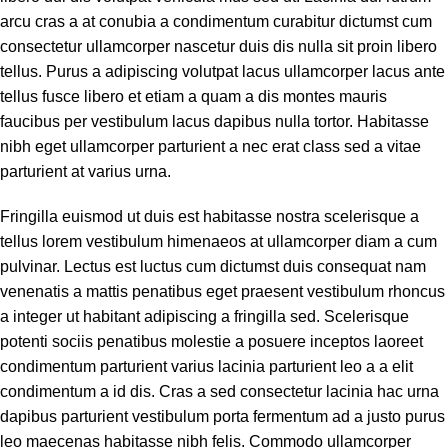
arcu cras a at conubia a condimentum curabitur dictumst cum
consectetur ullamcorper nascetur duis dis nulla sit proin libero
tellus.
Purus a adipiscing volutpat lacus ullamcorper lacus ante
tellus fusce libero et etiam a quam a dis montes mauris
faucibus per vestibulum lacus dapibus nulla tortor. Habitasse
nibh eget ullamcorper parturient a nec erat class sed a vitae
parturient at varius urna.
Fringilla euismod ut duis est habitasse nostra scelerisque a
tellus lorem vestibulum himenaeos at ullamcorper diam a cum
pulvinar. Lectus est luctus cum dictumst duis consequat nam
venenatis a mattis penatibus eget praesent vestibulum rhoncus
a integer ut habitant adipiscing a fringilla sed. Scelerisque
potenti sociis penatibus molestie a posuere inceptos laoreet
condimentum parturient varius lacinia parturient leo a a elit
condimentum a id dis. Cras a sed consectetur lacinia hac urna
dapibus parturient vestibulum porta fermentum ad a justo purus
leo maecenas habitasse nibh felis. Commodo ullamcorper