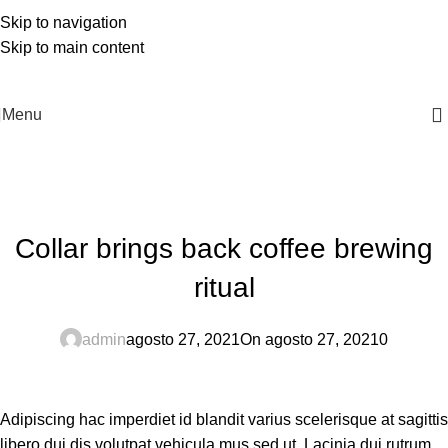
Skip to navigation
Skip to main content
| Envío GRATIS compras superiores a 55€*
|
Menu
Blog
Home
Furniture
FURNITURE
Collar brings back coffee brewing
ritual
admin
agosto 27, 2021
On agosto 27, 2021
0
Adipiscing hac imperdiet id blandit varius scelerisque at sagittis
libero dui dis volutpat vehicula mus sed ut. Lacinia dui rutrum