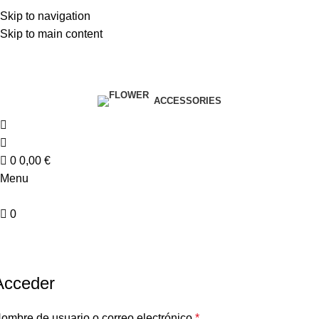
Skip to navigation
Skip to main content
| Envío GRATIS compras superiores a 55€*
|
ACCESSORIES
0
0,00
€
Menu
0
Mi cuenta
Home
Mi cuenta
Acceder
ombre de usuario o correo electrónico
*